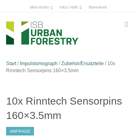
Mein Konto
Infos / Hilfe
Warenkorb
Na
Start
/
Impulstomograph
/
Zubehör/Ersatzteile
/ 10x
Rinntech Sensorpins 160×3.5mm
10x Rinntech Sensorpins
160×3.5mm
ANFRAGE