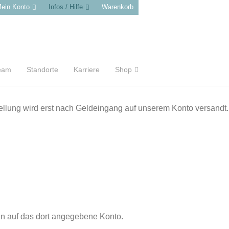
ein Konto
Infos / Hilfe
Warenkorb
eam
Standorte
Karriere
Shop
ellung wird erst nach Geldeingang auf unserem Konto versandt.
en auf das dort angegebene Konto.