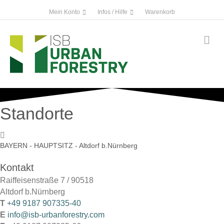
Mein Konto
Infos / Hilfe
Warenkorb
Na
Standorte
BAYERN - HAUPTSITZ - Altdorf b.Nürnberg
Kontakt
Raiffeisenstraße 7 / 90518
Altdorf b.Nürnberg
T
+49 9187 907335-40
E
info@isb-urbanforestry.com