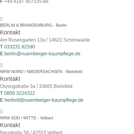
F
+49 9187 907335-66
BERLIN & BRANDENBURG - Berlin
Kontakt
Am Rosengarten 13a / 14621 Schönwalde
T
033231 62590
E
berlin@nuernberger-baumpflege.de
NRW NORD / NIEDERSACHSEN - Bielefeld
Kontakt
Osningstraße 3a /
33605 Bielefeld
T
0800 3224322
E
herford@nuernberger-baumpflege.de
NRW SÜD / MITTE - Velbert
Kontakt
Neustraße 56 / 42553 Velbert