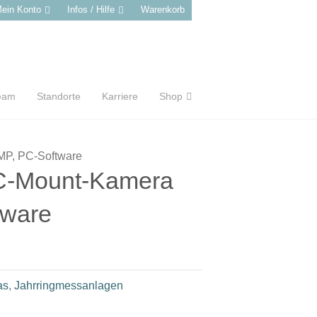
ein Konto
Infos / Hilfe
Warenkorb
eam
Standorte
Karriere
Shop
P, PC-Software
-Mount-Kamera
tware
as
,
Jahrringmessanlagen