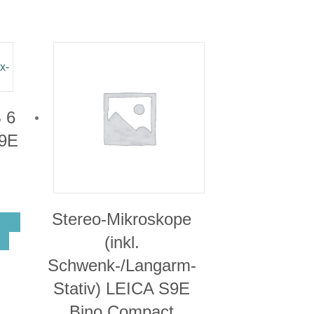
 6
S9E
Stereo-Mikroskope
(inkl.
Dieses
N
Produkt
Schwenk-/Langarm-
weist
Stativ) LEICA S9E
mehrere
Varianten
Bino Compact