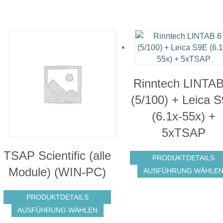
Rinntech LINTAB
(5/100) + Leica 
(6.1x-55x) +
5xTSAP
TSAP Scientific (alle
PRODUKTDETAILS
Module) (WIN-PC)
AUSFÜHRUNG WÄHLE
PRODUKTDETAILS
Dieses
AUSFÜHRUNG WÄHLEN
Produkt