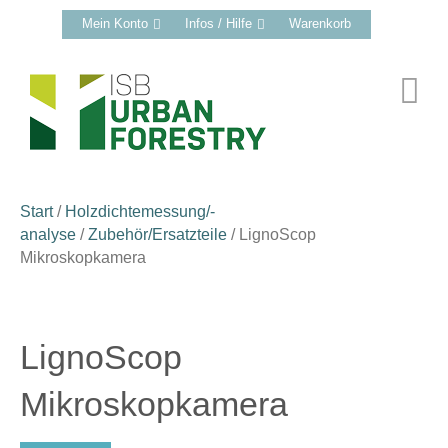
Mein Konto
Infos / Hilfe
Warenkorb
N
Start
/
Holzdichtemessung/-
analyse
/
Zubehör/Ersatzteile
/ LignoScop
Mikroskopkamera
LignoScop
Mikroskopkamera