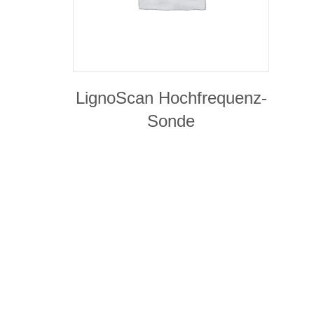
LignoScan Hochfrequenz-
Sonde
PRODUKTDETAILS
ISB UrbanForestry GmbH